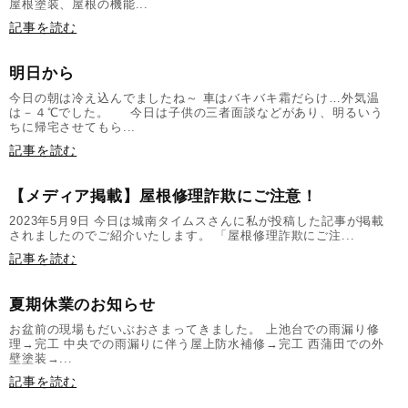
屋根塗装、屋根の機能...
記事を読む
明日から
今日の朝は冷え込んでましたね～ 車はバキバキ霜だらけ…外気温
は－４℃でした。 今日は子供の三者面談などがあり、明るいう
ちに帰宅させてもら...
記事を読む
【メディア掲載】屋根修理詐欺にご注意！
2023年5月9日 今日は城南タイムスさんに私が投稿した記事が掲載
されましたのでご紹介いたします。 「屋根修理詐欺にご注...
記事を読む
夏期休業のお知らせ
お盆前の現場もだいぶおさまってきました。 上池台での雨漏り修
理→完工 中央での雨漏りに伴う屋上防水補修→完工 西蒲田での外
壁塗装→...
記事を読む