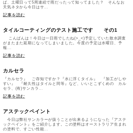
ば、土曜日って5周連続で雨だったって知ってました？ そんなお
天気ネタから今日はサ...
記事を読む
タイルコーティングのテスト施工です その1
こんばんは！今日は一日雨でしたね(>_<)予定していた散水調査
がまたまた延期になってしまいました。今度の予定は水曜日、予
報...
記事を読む
カルセラ
『カルセラ』 ご存知ですか？『水に浮くタイル』 『加工がしや
すい』 『耐久性はタイルと同等』など、いいとこずくめの カル
セラ、(有)サンカラ...
記事を読む
アステックペイント
今日は弊社サンカラーが扱うことが出来るようになった『アステ
ックペイント』をご紹介します。この塗料はオーストラリア生まれ
の塗料で、すごい性能...