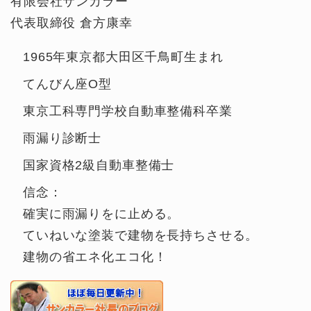
有限会社サンカラー
代表取締役 倉方康幸
1965年東京都大田区千鳥町生まれ
てんびん座O型
東京工科専門学校自動車整備科卒業
雨漏り診断士
国家資格2級自動車整備士
信念：
確実に雨漏りをに止める。
ていねいな塗装で建物を長持ちさせる。
建物の省エネ化エコ化！