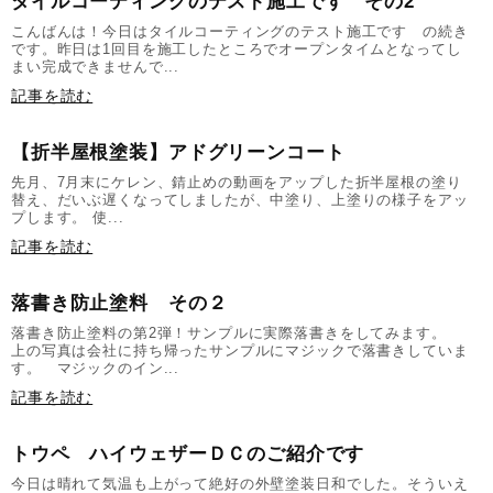
タイルコーティングのテスト施工です その2
こんばんは！今日はタイルコーティングのテスト施工です の続き
です。昨日は1回目を施工したところでオープンタイムとなってし
まい完成できませんで...
記事を読む
【折半屋根塗装】アドグリーンコート
先月、7月末にケレン、錆止めの動画をアップした折半屋根の塗り
替え、だいぶ遅くなってしましたが、中塗り、上塗りの様子をアッ
プします。 使...
記事を読む
落書き防止塗料 その２
落書き防止塗料の第2弾！サンプルに実際落書きをしてみます。
上の写真は会社に持ち帰ったサンプルにマジックで落書きしていま
す。 マジックのイン...
記事を読む
トウペ ハイウェザーＤＣのご紹介です
今日は晴れて気温も上がって絶好の外壁塗装日和でした。そういえ