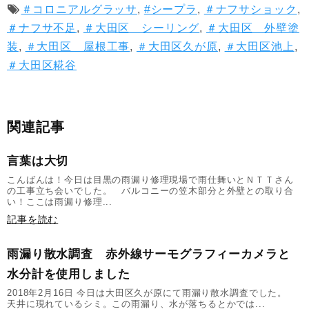
＃コロニアルグラッサ
,
#シープラ
,
＃ナフサショック
,
＃ナフサ不足
,
＃大田区 シーリング
,
＃大田区 外壁塗
装
,
＃大田区 屋根工事
,
＃大田区久が原
,
＃大田区池上
,
＃大田区糀谷
関連記事
言葉は大切
こんばんは！今日は目黒の雨漏り修理現場で雨仕舞いとＮＴＴさん
の工事立ち会いでした。 バルコニーの笠木部分と外壁との取り合
い！ここは雨漏り修理...
記事を読む
雨漏り散水調査 赤外線サーモグラフィーカメラと
水分計を使用しました
2018年2月16日 今日は大田区久が原にて雨漏り散水調査でした。
天井に現れているシミ。この雨漏り、水が落ちるとかでは...