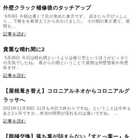
外壁クラック補修後のタッチアップ
9月9日 今朝は暑くて目が覚めた倉方です。 起きたら汗びっしょ
り… 下着をを着替えてから出かけました。 その朝の暑さ通り、昼
間も...
記事を読む
貴重な晴れ間に2
5月26日 今日は晴れ間というよりは曇り空というほうがピッタリ
の天気でしたね。 夜からの雨ということで昼間は外壁塗装や外壁
吹き付...
記事を読む
【屋根葺き替え】コロニアルネオからコロニアルグ
ラッサへ
2021年11月30日 11月も今日で終わりですね。ということは今年も
あと1ヶ月ですか…本当の時間が流れるのは速いですね。 ...
記事を読む
【雨樋交換】落ち葉が詰まらない『すとっ葉ー』を