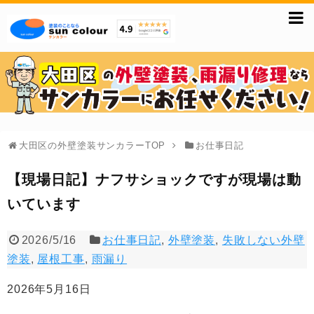
大田区の外壁塗装サンカラーTOP
お仕事日記
【現場日記】ナフサショックですが現場は動
いています
2026/5/16
お仕事日記
,
外壁塗装
,
失敗しない外壁
塗装
,
屋根工事
,
雨漏り
2026年5月16日