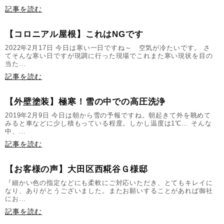
記事を読む
【コロニアル屋根】これはNGです
2022年2月17日 今日は寒い一日ですね～ 空気が冷たいです。 さ
てそんな寒い日ですが現調に行った現場でこれまた寒い現状を目の
当た...
記事を読む
【外壁塗装】極寒！雪の中での高圧洗浄
2019年2月9日 今日は朝から雪の予報ですね。朝起きて外を眺めて
みると車などに少し積もっている程度。しかし温度は1℃… そんな
中、...
記事を読む
【お客様の声】大田区西糀谷Ｇ様邸
『細かい色の指定などにも柔軟にご対応いただき、とてもキレイに
なり、ありがとうございました。またお願いすることがあれば御社
にお...
記事を読む