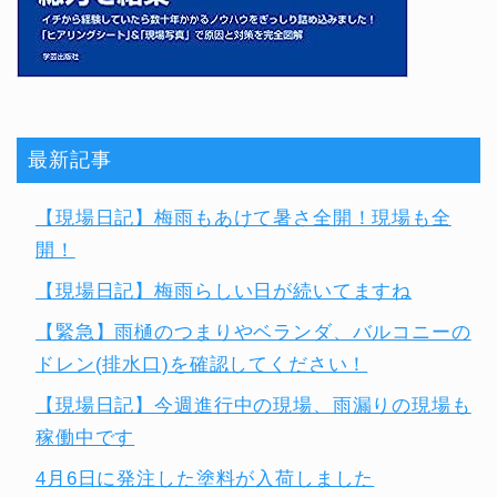
最新記事
【現場日記】梅雨もあけて暑さ全開！現場も全
開！
【現場日記】梅雨らしい日が続いてますね
【緊急】雨樋のつまりやベランダ、バルコニーの
ドレン(排水口)を確認してください！
【現場日記】今週進行中の現場、雨漏りの現場も
稼働中です
4月6日に発注した塗料が入荷しました