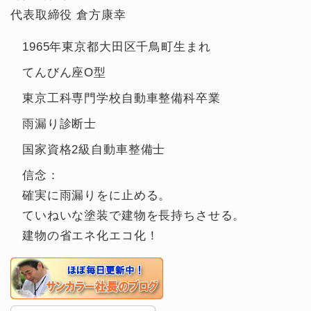
代表取締役 倉方康幸
1965年東京都大田区千鳥町生まれ
てんびん座O型
東京工科専門学校自動車整備科卒業
雨漏り診断士
国家資格2級自動車整備士
信念：
確実に雨漏りをに止める。
ていねいな塗装で建物を長持ちさせる。
建物の省エネ化エコ化！