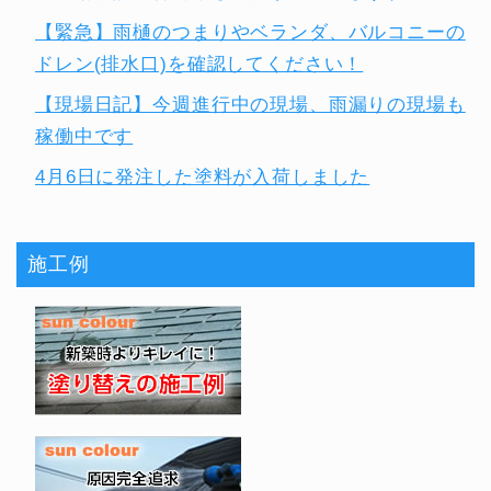
【緊急】雨樋のつまりやベランダ、バルコニーの
ドレン(排水口)を確認してください！
【現場日記】今週進行中の現場、雨漏りの現場も
稼働中です
4月6日に発注した塗料が入荷しました
施工例