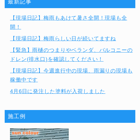
最新記事
【現場日記】梅雨もあけて暑さ全開！現場も全
開！
【現場日記】梅雨らしい日が続いてますね
【緊急】雨樋のつまりやベランダ、バルコニーの
ドレン(排水口)を確認してください！
【現場日記】今週進行中の現場、雨漏りの現場も
稼働中です
4月6日に発注した塗料が入荷しました
施工例