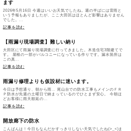
ます
2026年5月16日 今週はいいお天気でしたね。週の半ばには雷雨と
いう予報もありましたが、ここ大田区はほとんど影響はありません
でした。...
記事を読む
【雨漏り現場調査】難しい納り
大田区にて雨漏り現場調査に行ってきました。木造住宅3階建てで
す。 屋根の一部がバルコニーになっている作りです。漏水箇所は
この真...
記事を読む
雨漏り修理よりも仮設材に迷います。
今日は予想通り、朝から雨… 尾山台での防水工事もメインのＦＲ
Ｐ防水が先週の土曜日で納まっているのでひとまず安心。 今朝ほ
どお客様に雨天順延の...
記事を読む
開放廊下の防水
こんばんは！今日もなんだかすっきりしない天気でしたね(>_<)ま