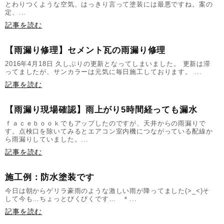
とわりつくような空気、はっきり言って塗装には最悪ですね。案の
定、...
記事を読む
【雨漏り修理】セメント瓦の雨漏り修理
2016年4月18日 久しぶりの更新となってしまいました。 更新は滞
ってましたが、サンカラーは元気に毎日施工しております。 ...
記事を読む
【雨漏り現場確認】雨上がり5時間経っても漏水
ｆａｃｅｂｏｏｋでもアップしたのですが、天井からの雨漏りで
す。点検口を除いてみるとエアコン室内機につながっている配線か
ら雨漏りしていました。...
記事を読む
施工例：防水塗装です
今日は朝からゲリラ豪雨のような激しい雨が降ってました(>_<)そ
して今も…ちょっとびくびくです… ＊...
記事を読む