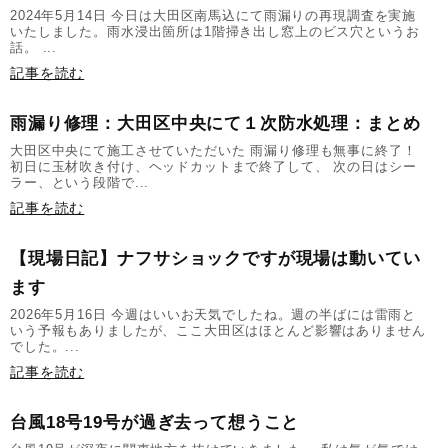
2024年5月14日 今日は大田区南馬込にて雨漏りの再現調査を実施
いたしました。雨水浸出箇所は1階掃き出し窓上のビス穴というお
話。 ...
記事を読む
雨漏り修理：大田区中央にて１次防水処理：まとめ
大田区中央にて施工させていただいた 雨漏り修理も無事に終了！
初日に玉材吹き付け、ヘッドカットまで終了して、 次の日はシー
ラー、という段階で...
記事を読む
【現場日記】ナフサショックですが現場は動いてい
ます
2026年5月16日 今週はいいお天気でしたね。週の半ばには雷雨と
いう予報もありましたが、ここ大田区はほとんど影響はありません
でした。...
記事を読む
台風18号19号が過ぎ去って想うこと