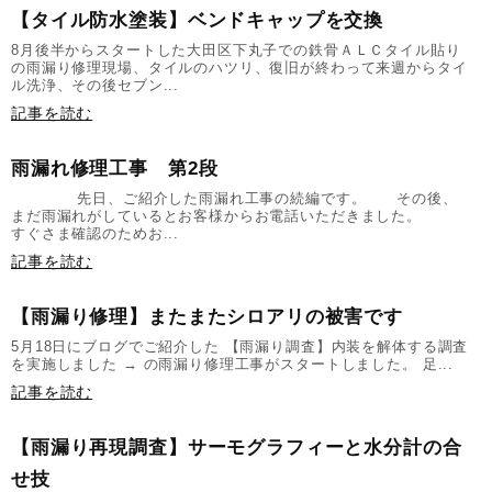
【タイル防水塗装】ベンドキャップを交換
8月後半からスタートした大田区下丸子での鉄骨ＡＬＣタイル貼り
の雨漏り修理現場、タイルのハツリ、復旧が終わって来週からタイ
ル洗浄、その後セブン...
記事を読む
雨漏れ修理工事 第2段
先日、ご紹介した雨漏れ工事の続編です。 その後、
まだ雨漏れがしているとお客様からお電話いただきました。
すぐさま確認のためお...
記事を読む
【雨漏り修理】またまたシロアリの被害です
5月18日にブログでご紹介した 【雨漏り調査】内装を解体する調査
を実施しました → の雨漏り修理工事がスタートしました。 足...
記事を読む
【雨漏り再現調査】サーモグラフィーと水分計の合
せ技