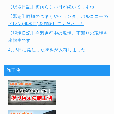
【現場日記】梅雨らしい日が続いてますね
【緊急】雨樋のつまりやベランダ、バルコニーの
ドレン(排水口)を確認してください！
【現場日記】今週進行中の現場、雨漏りの現場も
稼働中です
4月6日に発注した塗料が入荷しました
施工例