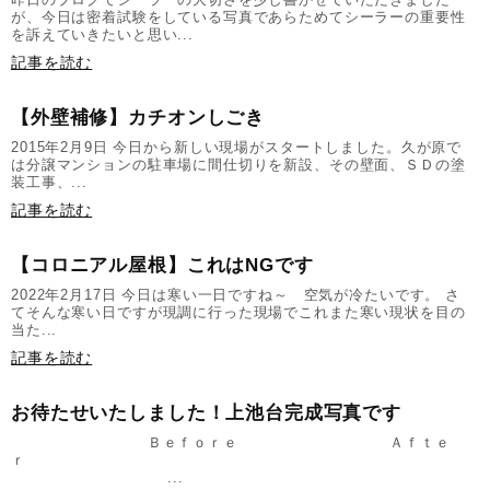
が、今日は密着試験をしている写真であらためてシーラーの重要性
を訴えていきたいと思い...
記事を読む
【外壁補修】カチオンしごき
2015年2月9日 今日から新しい現場がスタートしました。久が原で
は分譲マンションの駐車場に間仕切りを新設、その壁面、ＳＤの塗
装工事、...
記事を読む
【コロニアル屋根】これはNGです
2022年2月17日 今日は寒い一日ですね～ 空気が冷たいです。 さ
てそんな寒い日ですが現調に行った現場でこれまた寒い現状を目の
当た...
記事を読む
お待たせいたしました！上池台完成写真です
Ｂｅｆｏｒｅ Ａｆｔｅ
ｒ
...