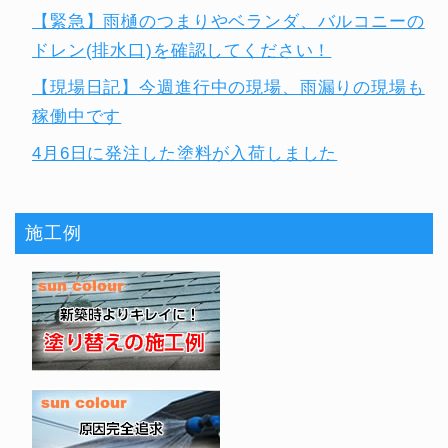
【緊急】雨樋のつまりやベランダ、バルコニーの
ドレン(排水口)を確認してください！
【現場日記】今週進行中の現場、雨漏りの現場も
稼働中です
4月6日に発注した塗料が入荷しました
施工例