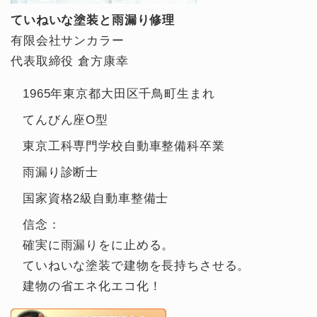
ていねいな塗装と雨漏り修理
有限会社サンカラー
代表取締役 倉方康幸
1965年東京都大田区千鳥町生まれ
てんびん座O型
東京工科専門学校自動車整備科卒業
雨漏り診断士
国家資格2級自動車整備士
信念：
確実に雨漏りをに止める。
ていねいな塗装で建物を長持ちさせる。
建物の省エネ化エコ化！