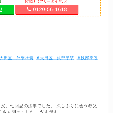
力
お電話（フリーダイヤル）
せ
0120-56-1618
大田区 外壁塗装
,
＃大田区 鉄部塗装
,
＃鉄部塗装
忌、父、七回忌の法事でした。 久しぶりに会う叔父
さん聞きました。 父も母も...