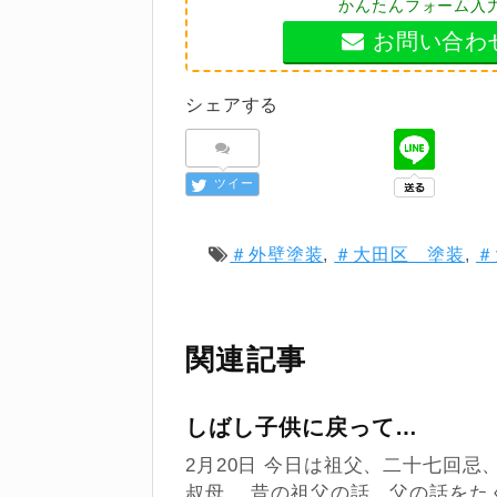
かんたんフォーム入
お問い合わ
シェアする
ツイー
ト
＃外壁塗装
,
＃大田区 塗装
,
＃
関連記事
しばし子供に戻って…
2月20日 今日は祖父、二十七回
叔母、 昔の祖父の話、父の話をたく