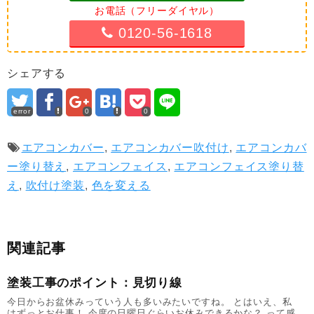
お電話（フリーダイヤル）
0120-56-1618
シェアする
error
0
0
エアコンカバー
,
エアコンカバー吹付け
,
エアコンカバ
ー塗り替え
,
エアコンフェイス
,
エアコンフェイス塗り替
え
,
吹付け塗装
,
色を変える
関連記事
塗装工事のポイント：見切り線
今日からお盆休みっていう人も多いみたいですね。 とはいえ、私
はずっとお仕事！ 今度の日曜日ぐらいお休みできるかな？ って感