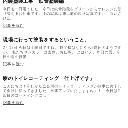
内装塗装工事 鉄骨塗装編
今日も一日雨でした…今日は鉄骨階段をグリーンからオレンジに塗
り替えるお仕事です。上の写真は施工前の現状写真です。 白いさ
び止...
記事を読む
現場に行って塗装をするということ。
2月12日 今日は土曜日ですね。 世間様はなにやら3連休のようです
が、 私たちサンカラーは当然、お仕事。 とはいえ、昨日の雪、今
日の雨の影響...
記事を読む
駅のトイレコーティング 仕上げです」
こんにちは！今しがた立会川のトイレコーティングが無事に終了し
て会社に戻ってきました。早速アップいたしますね」！ 今日は2
回目のコーティングに...
記事を読む