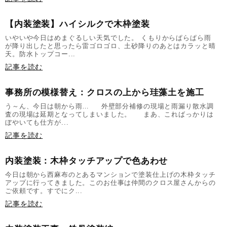
【内装塗装】ハイシルクで木枠塗装
いやいや今日はめまぐるしい天気でした。 くもりからぱらぱら雨
が降り出したと思ったら雷ゴロゴロ、土砂降りのあとはカラッと晴
天。防水トップコー...
記事を読む
事務所の模様替え：クロスの上から珪藻土を施工
う～ん、今日は朝から雨… 外壁部分補修の現場と雨漏り散水調
査の現場は延期となってしまいました。 まあ、こればっかりは
ぼやいても仕方が...
記事を読む
内装塗装：木枠タッチアップで色あわせ
今日は朝から西麻布のとあるマンションで塗装仕上げの木枠タッチ
アップに行ってきました。このお仕事は仲間のクロス屋さんからの
ご依頼です。すでにク...
記事を読む