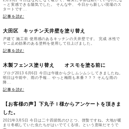
～と実感できる陽気でした。 そんな中、 今日から新しい現場のス
タートです...
記事を読む
大田区 キッチン天井壁を塗り替え
戸建て 施工前 使用感のあるキッチンの天井壁です。 完成 水性で
ヤニ止め効果のある塗料を使用して仕上げました。
記事を読む
木製フェンス塗り替え オスモを塗る前に
ブログ2013 6月6日 今日は午後から少しムシムシしてきましたね。
明日は午前中、雨の予報… やっと梅雨も本番？？？ そんな雨の
降...
記事を読む
【お客様の声】下丸子Ｉ様からアンケートを頂きま
した。
2021年3月5日 今日は二十四節気のひとつ、啓蟄ですね。大地が暖
まり冬眠していた虫たちがはいでてくる頃。という意味だそうで