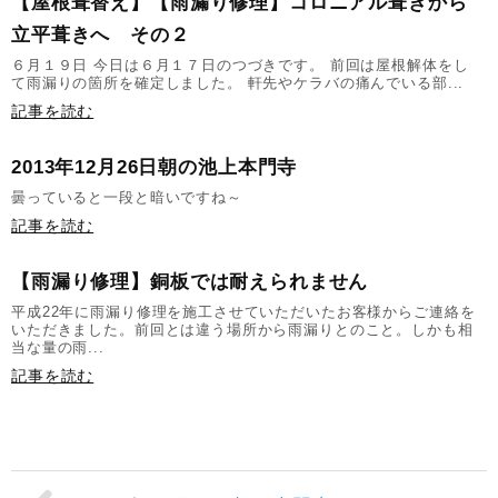
【屋根葺替え】【雨漏り修理】コロニアル葺きから
立平葺きへ その２
６月１９日 今日は６月１７日のつづきです。 前回は屋根解体をし
て雨漏りの箇所を確定しました。 軒先やケラバの痛んでいる部...
記事を読む
2013年12月26日朝の池上本門寺
曇っていると一段と暗いですね～
記事を読む
【雨漏り修理】銅板では耐えられません
平成22年に雨漏り修理を施工させていただいたお客様からご連絡を
いただきました。前回とは違う場所から雨漏りとのこと。しかも相
当な量の雨...
記事を読む