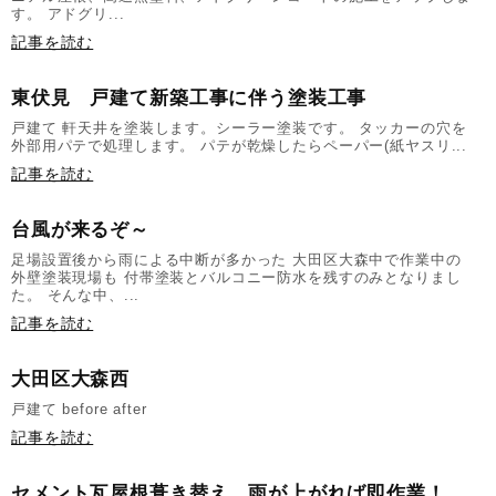
す。 アドグリ...
記事を読む
東伏見 戸建て新築工事に伴う塗装工事
戸建て 軒天井を塗装します。シーラー塗装です。 タッカーの穴を
外部用パテで処理します。 パテが乾燥したらペーパー(紙ヤスリ...
記事を読む
台風が来るぞ～
足場設置後から雨による中断が多かった 大田区大森中で作業中の
外壁塗装現場も 付帯塗装とバルコニー防水を残すのみとなりまし
た。 そんな中、...
記事を読む
大田区大森西
戸建て before after
記事を読む
セメント瓦屋根葺き替え…雨が上がれば即作業！