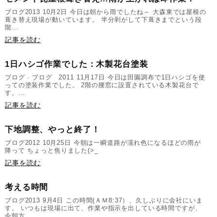
ブログ2013 10月2日 今日は朝から雨でしたね～ 大森東では屋根の
葺き替え現場が動いています。 半分剥がして下葺きまでという段
階...
記事を読む
1日ハシゴ作業でした：木製花台塗装
ブログ · ブログ 2011 11月17日 今日は田園調布で1日ハシゴを使
っての塗装作業でした。 2階の腰窓に設置されている木製花台で
す。...
記事を読む
下地調整、やっと終了！
ブログ2012 10月25日 今朝は一瞬道路が濡れ色になるほどの雨が
降って ちょっと焦りました(>_
記事を読む
考える時間
ブログ2013 9月4日 この時間(ＡＭ8:37）、久しぶりに会社にいま
す。 いつもは現場に出て、作業や指示を出している時間ですが、
今朝方...