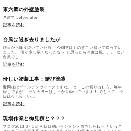
東六郷の外壁塗装
戸建て before after
記事を読む
台風は過ぎ去りましたが…
昨日から降り続いていた雨、 今朝方はものすごい勢いで降ってい
ました。 雨が少し弱くなったな～ と思ったら今度は風。。。 凄い
台風でし...
記事を読む
珍しい塗装工事：錆び塗装
世間様はゴールデンウィークですね。 と、この切り出し方、毎年
同じですが、 サンカラーはしっかり動いています！ でもって、今
日は少し珍しい...
記事を読む
現場作業と御見積と？？？
ブログ2013 8月1日 今日は朝からシトシト雨でしたね～ というこ