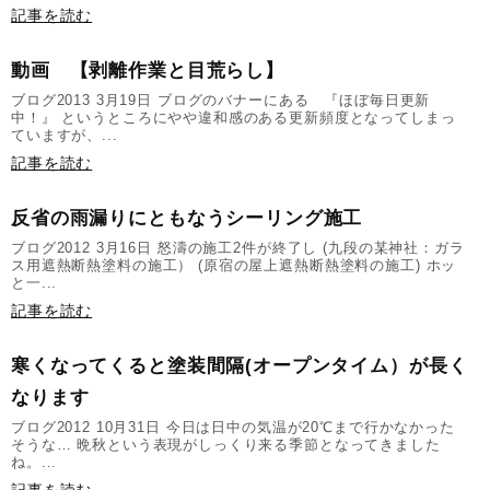
記事を読む
動画 【剥離作業と目荒らし】
ブログ2013 3月19日 ブログのバナーにある 『ほぼ毎日更新
中！』 というところにやや違和感のある更新頻度となってしまっ
ていますが、...
記事を読む
反省の雨漏りにともなうシーリング施工
ブログ2012 3月16日 怒濤の施工2件が終了し (九段の某神社：ガラ
ス用遮熱断熱塗料の施工） (原宿の屋上遮熱断熱塗料の施工) ホッ
と一...
記事を読む
寒くなってくると塗装間隔(オープンタイム）が長く
なります
ブログ2012 10月31日 今日は日中の気温が20℃まで行かなかった
そうな… 晩秋という表現がしっくり来る季節となってきました
ね。...
記事を読む