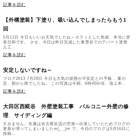
記事を読む
【外構塗装】下塗り、吸い込んでしまったらもう1
回
5月11日 今日もいいお天気でしたね～カラッとした気候、本当に塗
装日和です。 させ、今日は昨日完成した東雪谷でのアパート塗替
え工...
記事を読む
安定しないですね～
ブログ2013 7月29日 今日も大気の状態が不安定との予報… 案の
定、朝から雨でしたね。 この写真は今朝、6時40分頃、池上本...
記事を読む
大田区西糀谷 外壁塗装工事 バルコニー外壁の修
理 サイディング編
すみません。先週は名古屋近辺の空港へ出張していたためブログの
更新が滞ってしまいましたm(_ _)m で、今日のブログは5月16日に
投稿...