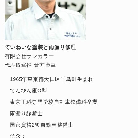
ていねいな塗装と雨漏り修理
有限会社サンカラー
代表取締役 倉方康幸
1965年東京都大田区千鳥町生まれ
てんびん座O型
東京工科専門学校自動車整備科卒業
雨漏り診断士
国家資格2級自動車整備士
信念：