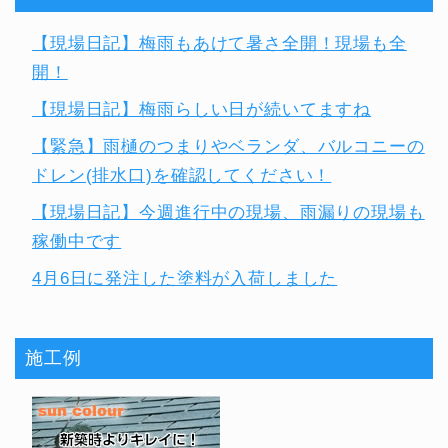
【現場日記】梅雨もあけて暑さ全開！現場も全
開！
【現場日記】梅雨らしい日が続いてますね
【緊急】雨樋のつまりやベランダ、バルコニーの
ドレン(排水口)を確認してください！
【現場日記】今週進行中の現場、雨漏りの現場も
稼働中です
4月6日に発注した塗料が入荷しました
施工例