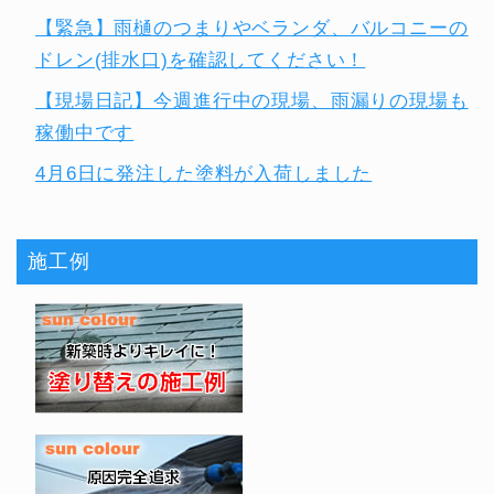
【緊急】雨樋のつまりやベランダ、バルコニーの
ドレン(排水口)を確認してください！
【現場日記】今週進行中の現場、雨漏りの現場も
稼働中です
4月6日に発注した塗料が入荷しました
施工例