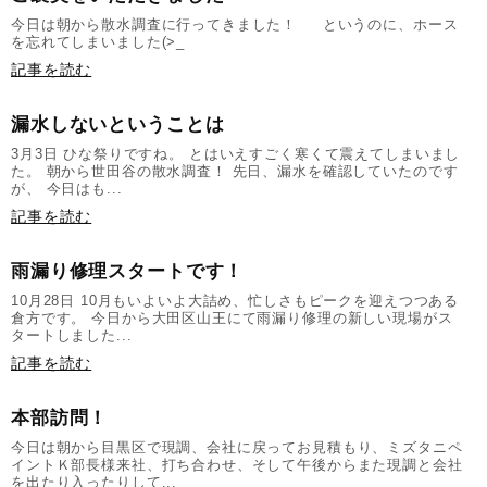
今日は朝から散水調査に行ってきました！ というのに、ホース
を忘れてしまいました(>_
記事を読む
漏水しないということは
3月3日 ひな祭りですね。 とはいえすごく寒くて震えてしまいまし
た。 朝から世田谷の散水調査！ 先日、漏水を確認していたのです
が、 今日はも...
記事を読む
雨漏り修理スタートです！
10月28日 10月もいよいよ大詰め、忙しさもピークを迎えつつある
倉方です。 今日から大田区山王にて雨漏り修理の新しい現場がス
タートしました...
記事を読む
本部訪問！
今日は朝から目黒区で現調、会社に戻ってお見積もり、ミズタニペ
イントＫ部長様来社、打ち合わせ、そして午後からまた現調と会社
を出たり入ったりして...