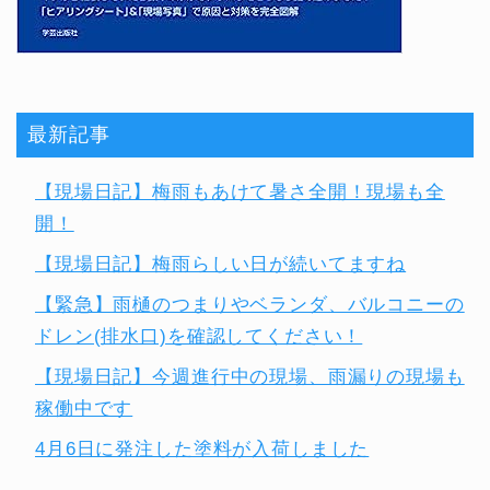
最新記事
【現場日記】梅雨もあけて暑さ全開！現場も全
開！
【現場日記】梅雨らしい日が続いてますね
【緊急】雨樋のつまりやベランダ、バルコニーの
ドレン(排水口)を確認してください！
【現場日記】今週進行中の現場、雨漏りの現場も
稼働中です
4月6日に発注した塗料が入荷しました