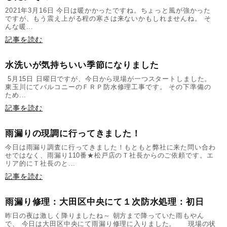
2021年3月16日 今日は暖かかったですね。ちょっと風が強かった
ですが、もう震え上がる程の寒さは来ないかもしれませんね。 そ
んな暖...
記事を読む
水洗いが気持ちいい季節になりました
5月15日 日曜日ですが、今日から現場が一つスタートしました。
東玉川にてバルコニーのＦＲＰ防水修理工事です。 その下準備の
ため...
記事を読む
雨漏りの現調に行ってきました！
今日は雨漏り調査に行ってきました！もともと弊社に来た問い合わ
せではなく、雨漏り110番★松戸店のＴ社長からのご依頼です。エ
リア的にＴ社長のと...
記事を読む
雨漏り修理：大田区中央にて１次防水処理：初日
昨日の夜は激しく降りましたね～ 朝方まで降っていた雨もやん
で、 今日は大田区中央にて雨漏り修理に入りました。 現場の状