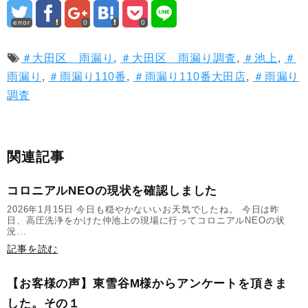
error
0
0
＃大田区 雨漏り
,
＃大田区 雨漏り調査
,
＃池上
,
＃
雨漏り
,
＃雨漏り110番
,
＃雨漏り110番大田店
,
＃雨漏り
調査
関連記事
コロニアルNEOの現状を確認しました
2026年1月15日 今日も穏やかないいお天気でしたね。 今日は昨
日、高圧洗浄をかけた仲池上の現場に行ってコロニアルNEOの状
況...
記事を読む
【お客様の声】東雪谷M様からアンケートを頂きま
した。その１