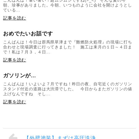
こんばんは！暑い暑い！超ムシムシですね(>_<) そんな夏の今
朝、珍事がありました。今朝、いつものように会社を開けようとし
ている...
記事を読む
おめでたいお話です
こんばんは！今日は群馬県草津まで『難燃防火処理』の現場に打ち
合わせと現場調査に行ってきました！ 施工は来月の１日～４日ま
で！私は７月３，４日...
記事を読む
ガソリンが…
こんばんは！いよいよ７月ですね！昨日の夜、自宅近くのガソリン
スタンド付近の道路は大渋滞でした。 今日からまたガソリンの値
上げなんですね そし...
記事を読む
【外壁塗装】まずは高圧洗浄