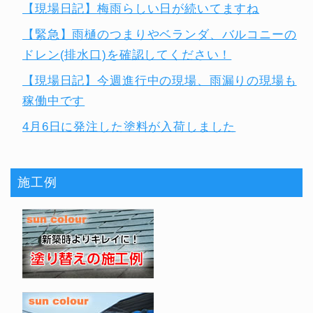
【現場日記】梅雨らしい日が続いてますね
【緊急】雨樋のつまりやベランダ、バルコニーの
ドレン(排水口)を確認してください！
【現場日記】今週進行中の現場、雨漏りの現場も
稼働中です
4月6日に発注した塗料が入荷しました
施工例