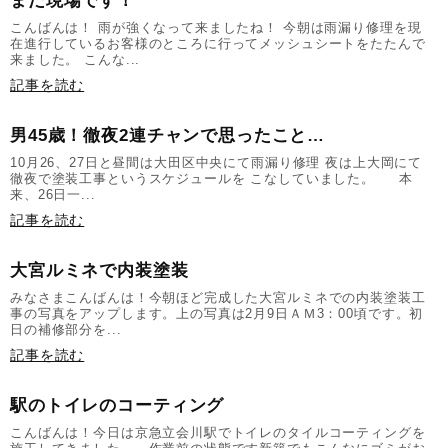
まだ現場です！
こんばんは！ 雨が強くなって来ましたね！ 今朝は雨漏り修理を現
在進行しているお客様のところに行ってメッシュシートをたたんで
来ました。 こんな...
記事を読む
男45歳！徹夜2連チャンで思ったこと…
10月26、27日と昼間は大田区中央にて雨漏り修理 夜は上大岡にて
徹夜で塗装工事というスケジュールを こなしていました。 本
来、26日一...
記事を読む
大宮ルミネで内装塗装
みなさまこんばんは！今朝ほど完成した大宮ルミネでの内装塗装工
事の写真をアップします。上の写真は2月9日ＡＭ3：00頃です。初
日の補修部分を...
記事を読む
駅のトイレのコーティング
こんばんは！今日は京急立会川駅でトイレのタイルコーティングを