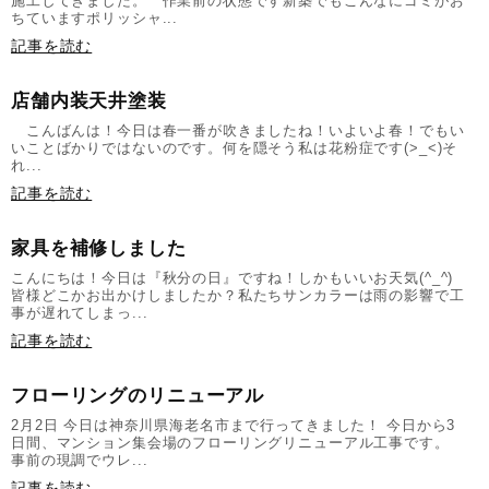
施工してきました。 作業前の状態です新築でもこんなにゴミがお
ちていますポリッシャ...
記事を読む
店舗内装天井塗装
こんばんは！今日は春一番が吹きましたね！いよいよ春！でもい
いことばかりではないのです。何を隠そう私は花粉症です(>_<)そ
れ...
記事を読む
家具を補修しました
こんにちは！今日は『秋分の日』ですね！しかもいいお天気(^_^)
皆様どこかお出かけしましたか？私たちサンカラーは雨の影響で工
事が遅れてしまっ...
記事を読む
フローリングのリニューアル
2月2日 今日は神奈川県海老名市まで行ってきました！ 今日から3
日間、マンション集会場のフローリングリニューアル工事です。
事前の現調でウレ...
記事を読む