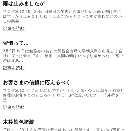
雨は止みましたが…
ブログ2012 10月29日 日曜日の午後から降り始めた雨も明け方に
はすっかり止みましたね！ 止んだからと言ってすぐ塗れないのが
この業界...
記事を読む
習慣って…
2月6日 昨日は勉強会のあとの懇親会出席で早朝入間を出発して会
社に戻った倉方です。 早朝、入間の朝はやっぱり寒かった… 寒い
のはまあ...
記事を読む
お客さまの信頼に応えるべく
ブログ2012 4月7日 肌寒いですが、いい天気♪ 今日は朝から雨漏り
修理のお客さまのところへ！ 昨日、お電話いただき、 『外壁を
塗...
記事を読む
木枠染色塗装
戸建て · 2011 左の写真は養生終わった段階です。 真ん中の写真は