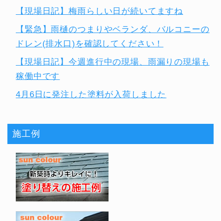
【現場日記】梅雨らしい日が続いてますね
【緊急】雨樋のつまりやベランダ、バルコニーの
ドレン(排水口)を確認してください！
【現場日記】今週進行中の現場、雨漏りの現場も
稼働中です
4月6日に発注した塗料が入荷しました
施工例