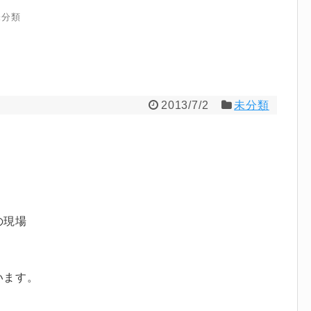
未分類
！
2013/7/2
未分類
の現場
います。