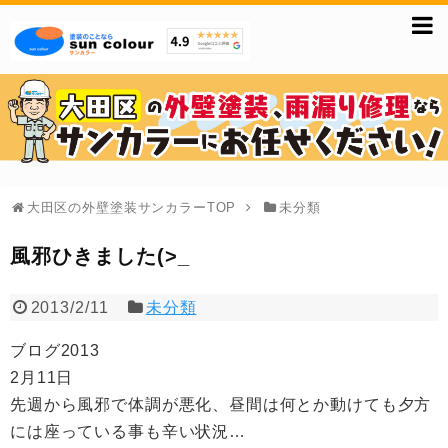
大田区の外壁塗装サンカラーTOP
未分類
風邪ひきました(>_
2013/2/11
未分類
ブログ2013
2月11日
先週から風邪で体調が悪化、昼間は何とか動けても夕方
には座っている事も辛い状況…