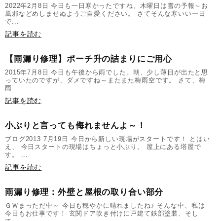
2022年2月8日 今日も一日寒かったですね。木曜日は雪の予報～お
風邪などめしませぬようご自愛ください。 さてそんな寒いい一日
で...
記事を読む
【雨漏り修理】ポーチ升の詰まりにご用心
2015年7月8日 今日も午後から雨でした。朝、少し薄日が出たと思
っていたのですが、ダメですね～またまた梅雨空です。 さて、梅
雨...
記事を読む
小ぶりと言っても侮れませんよ～！
ブログ2013 7月19日 今日から新しい現場がスタートです！ とはい
え、 今日スタートの現場はちょっと小ぶり。 屋上にある塔屋で
す。 ...
記事を読む
雨漏り修理：外壁と屋根の取り合い部分
ＧＷまっただ中～ 今日も穏やかに晴れましたね♪ そんな中、私は
今日もお仕事です！ 玄関ドア吹き付けに戸建て鉄部塗装、そし