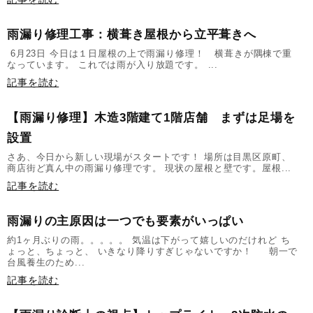
雨漏り修理工事：横葺き屋根から立平葺きへ
6月23日 今日は１日屋根の上で雨漏り修理！ 横葺きが隅棟で重
なっています。 これでは雨が入り放題です。 ...
記事を読む
【雨漏り修理】木造3階建て1階店舗 まずは足場を
設置
さあ、今日から新しい現場がスタートです！ 場所は目黒区原町、
商店街ど真ん中の雨漏り修理です。 現状の屋根と壁です。屋根...
記事を読む
雨漏りの主原因は一つでも要素がいっぱい
約1ヶ月ぶりの雨。。。。。 気温は下がって嬉しいのだけれど ち
ょっと、ちょっと、 いきなり降りすぎじゃないですか！ 朝一で
台風養生のため...
記事を読む