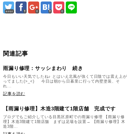
error
0
0
関連記事
雨漏り修理：サッシまわり 続き
今日もいい天気でしたね♪ とはいえ北風が強くて日陰では震え上が
ってました(>_<) 今日は朝から日暮里に行って内壁塗装、そ
れ...
記事を読む
【雨漏り修理】木造3階建て1階店舗 完成です
ブログでもご紹介している目黒区原町での雨漏り修理 【雨漏り修
理】木造3階建て1階店舗 まずは足場を設置→ 【雨漏り修理】木
造3階...
記事を読む