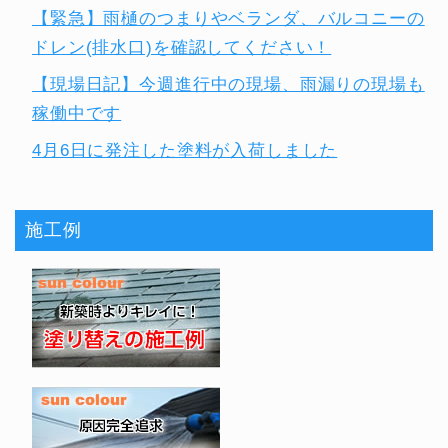
【緊急】雨樋のつまりやベランダ、バルコニーの
ドレン(排水口)を確認してください！
【現場日記】今週進行中の現場、雨漏りの現場も
稼働中です
4月6日に発注した塗料が入荷しました
施工例