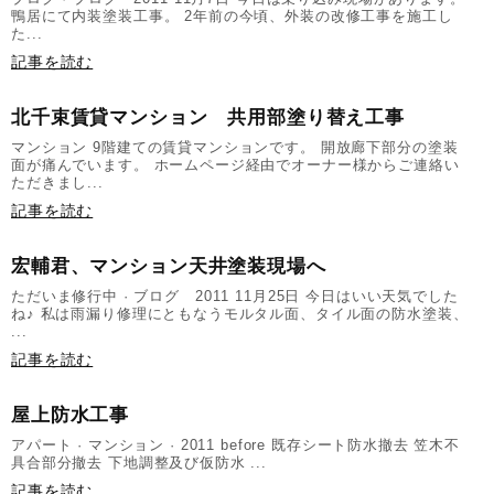
鴨居にて内装塗装工事。 2年前の今頃、外装の改修工事を施工し
た...
記事を読む
北千束賃貸マンション 共用部塗り替え工事
マンション 9階建ての賃貸マンションです。 開放廊下部分の塗装
面が痛んでいます。 ホームページ経由でオーナー様からご連絡い
ただきまし...
記事を読む
宏輔君、マンション天井塗装現場へ
ただいま修行中 · ブログ 2011 11月25日 今日はいい天気でした
ね♪ 私は雨漏り修理にともなうモルタル面、タイル面の防水塗装、
...
記事を読む
屋上防水工事
アパート · マンション · 2011 before 既存シート防水撤去 笠木不
具合部分撤去 下地調整及び仮防水 ...
記事を読む