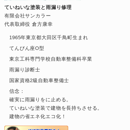
ていねいな塗装と雨漏り修理
有限会社サンカラー
代表取締役 倉方康幸
1965年東京都大田区千鳥町生まれ
てんびん座O型
東京工科専門学校自動車整備科卒業
雨漏り診断士
国家資格2級自動車整備士
信念：
確実に雨漏りをに止める。
ていねいな塗装で建物を長持ちさせる。
建物の省エネ化エコ化！