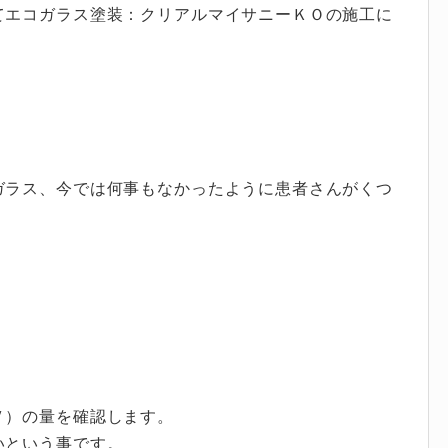
てエコガラス塗装：クリアルマイサニーＫＯの施工に
。
ガラス、今では何事もなかったように患者さんがくつ
Ｖ）の量を確認します。
いという事です。