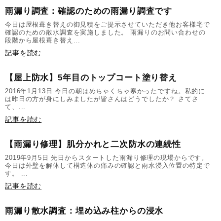
雨漏り調査：確認のための雨漏り調査です
今日は屋根葺き替えの御見積をご提示させていただき他お客様宅で
確認のための散水調査を実施しました。 雨漏りのお問い合わせの
段階から屋根葺き替え...
記事を読む
【屋上防水】5年目のトップコート塗り替え
2016年1月13日 今日の朝はめちゃくちゃ寒かったですね。私的に
は昨日の方が身にしみましたが皆さんはどうでしたか？ さてさ
て、...
記事を読む
【雨漏り修理】肌分かれと二次防水の連続性
2019年9月5日 先日からスタートした雨漏り修理の現場からです。
今日は外壁を解体して構造体の痛みの確認と雨水浸入位置の特定で
す。 ...
記事を読む
雨漏り散水調査：埋め込み柱からの浸水