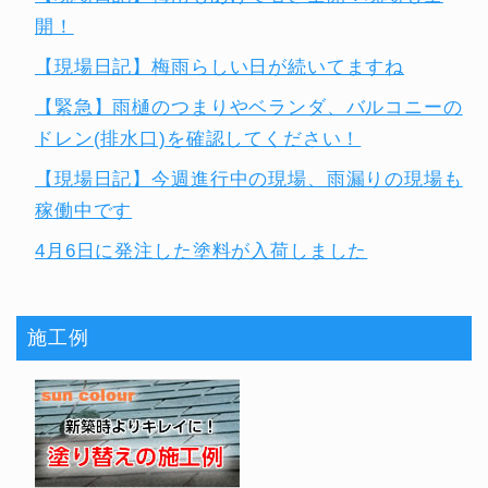
開！
【現場日記】梅雨らしい日が続いてますね
【緊急】雨樋のつまりやベランダ、バルコニーの
ドレン(排水口)を確認してください！
【現場日記】今週進行中の現場、雨漏りの現場も
稼働中です
4月6日に発注した塗料が入荷しました
施工例