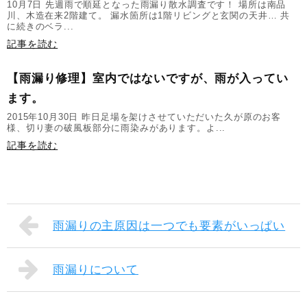
10月7日 先週雨で順延となった雨漏り散水調査です！ 場所は南品
川、木造在来2階建て。 漏水箇所は1階リビングと玄関の天井… 共
に続きのベラ...
記事を読む
【雨漏り修理】室内ではないですが、雨が入ってい
ます。
2015年10月30日 昨日足場を架けさせていただいた久が原のお客
様、切り妻の破風板部分に雨染みがあります。よ...
記事を読む
雨漏りの主原因は一つでも要素がいっぱい
雨漏りについて