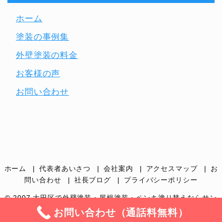
ホーム
塗装の事例集
外壁塗装の料金
お客様の声
お問い合わせ
ホーム
代表者あいさつ
会社案内
アクセスマップ
お
問い合わせ
社長ブログ
プライバシーポリシー
© 2007
大田区で外壁塗装・屋根塗装・ペンキ塗り替えならサン
カラー｜品川区・世田谷区・目黒区
.
お問い合わせ（通話料無料）