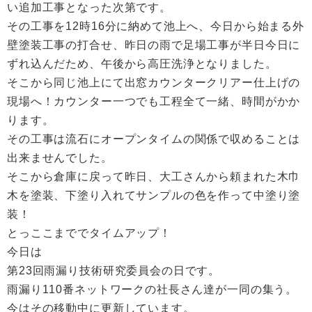
い追加工事となった次第です。
その工事を12時16分に納めて池上へ、今日から始まる外
壁塗装工事の打合せ、昨日の雨で足場工事が半日今日に
ずれ込んだため、午後から高圧洗浄となりました。
そこから同じ池上にて出窓カウンタークリアー仕上げの
現場へ！カウンター一つでも工程全て一緒、時間がかか
ります。
その工事は流石にオープンタイムの関係で収めることは
出来ませんでした。
そこから倉庫に戻って昨日、大工さんから頼まれた木巾
木を塗装、下塗り入れてサンプルの色を作って中塗り塗
装！
とっここまででタイムアップ！
今日は
第23回雨漏り技術研究委員会の日です。
雨漏り110番ネットワークの社長さん達が一同の集う。
今はその移動中に更新しています。