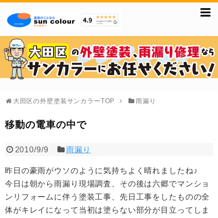
大田区の外壁塗装サンカラーTOP
雨漏り
移動の電車の中で
2010/9/9
雨漏り
昨日の豪雨がウソのように気持ちよく晴れましたね♪
今日は朝から雨漏り現場調査、その後は六郷でマンショ
ンリフォームに伴う塗装工事、先日工事をしたものの全
体がキレイになって当初は塗らない部分が目立ってしま