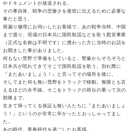
やドキュメントが放送される。
その事自体、戦争の悲惨さを後世に伝えるために必要な
事だと思う。
雨漏り修理にお伺いしたお客様で、あの戦争当時、中国
まで渡り、現場の日本兵に国民歌謡などを歌う慰安事業
（正式な名称は不明です）に携わった方に当時のお話を
お聞きした事がありました。
何もない荒野で準備をしていると、塹壕からぞろぞろと
日本兵が現れてきてそこで国民歌謡を歌う。別れ際に
『またあいましょう！』と言ってその場所を後に。
そしてまた何も無い荒野をトラックで移動。無限とも言
えるほどの水平線。そこをトラックの荷台の乗って次の
部隊まで。
生きて帰ってくる保証も無い人たちに『またあいましょ
う！』というのが非常に辛かったとおっしゃってまし
た。
あの時代、青春時代を過ごしたお客様。