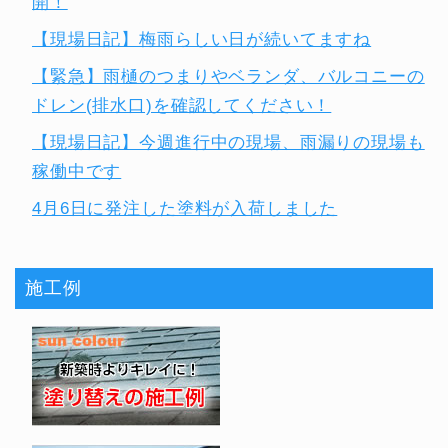
開！
【現場日記】梅雨らしい日が続いてますね
【緊急】雨樋のつまりやベランダ、バルコニーの
ドレン(排水口)を確認してください！
【現場日記】今週進行中の現場、雨漏りの現場も
稼働中です
4月6日に発注した塗料が入荷しました
施工例