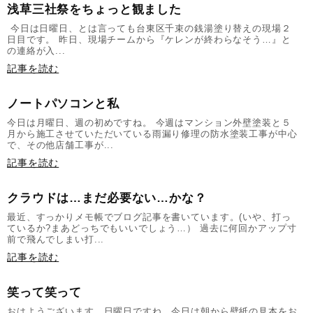
浅草三社祭をちょっと観ました
今日は日曜日、とは言っても台東区千束の銭湯塗り替えの現場２
日目です。 昨日、現場チームから『ケレンが終わらなそう…』と
の連絡が入...
記事を読む
ノートパソコンと私
今日は月曜日、週の初めですね。 今週はマンション外壁塗装と５
月から施工させていただいている雨漏り修理の防水塗装工事が中心
で、その他店舗工事が...
記事を読む
クラウドは…まだ必要ない…かな？
最近、すっかりメモ帳でブログ記事を書いています。(いや、打っ
ているか?まあどっちでもいいでしょう…） 過去に何回かアップ寸
前で飛んでしまい打...
記事を読む
笑って笑って
おはようございます。日曜日ですね。今日は朝から壁紙の見本をお