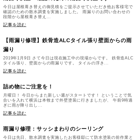
今日は屋根葺き替えの御見積をご提示させていただき他お客様宅で
確認のための散水調査を実施しました。 雨漏りのお問い合わせの
段階から屋根葺き替え...
記事を読む
【雨漏り修理】鉄骨造ALCタイル張り壁面からの雨
漏り
2019年1月9日 さて今日は現在施工中の現場からです。 鉄骨造ALC
タイル張り、壁面からの雨漏りです。 タイルの浮き...
記事を読む
詰め物にご注意を！
月曜日！ 今日からまた新しい週がスタートです！ ということで気
合いを入れて横浜は本牧まで外壁塗装に行きましたが、 午前9時過
ぎに雨が降り出し...
記事を読む
雨漏り修理：サッシまわりのシーリング
今日は先日、散水調査を実施したお客様邸にて防水塗装の前作業と