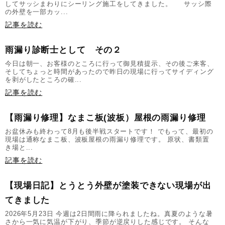
してサッシまわりにシーリング施工をしてきました。 サッシ際
の外壁を一部カッ...
記事を読む
雨漏り診断士として その２
今日は朝一、お客様のところに行って御見積提示、その後ご来客、
そしてちょっと時間があったので昨日の現場に行ってサイディング
を剥がしたところの確...
記事を読む
【雨漏り修理】なまこ板(波板）屋根の雨漏り修理
お盆休みも終わって8月も後半戦スタートです！ でもって、最初の
現場は通称なまこ板、波板屋根の雨漏り修理です。 原状、書類置
き場と...
記事を読む
【現場日記】とうとう外壁が塗装できない現場が出
てきました
2026年5月23日 今週は2日間雨に降られましたね。真夏のような暑
さから一気に気温が下がり、季節が逆戻りした感じです。 そんな