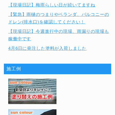
【現場日記】梅雨らしい日が続いてますね
【緊急】雨樋のつまりやベランダ、バルコニーの
ドレン(排水口)を確認してください！
【現場日記】今週進行中の現場、雨漏りの現場も
稼働中です
4月6日に発注した塗料が入荷しました
施工例