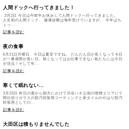
人間ドックへ行ってきました！
3月2日 今日は午前中お休みして人間ドックへ行ってきました。
人生初の人間ドック、 健康診断は毎年受けていますが、 今年はち
ょっ...
記事を読む
夜の食事
6月21日月曜日、今日は夏至ですね。 だんだん日が長くなって今日
が一番昼間が長い日、暗くなってはお仕事できない私たちには今日
が頂点！そして年...
記事を読む
寒くて眠れない…
3月25日 昨日の夜から朝方にかけて渋谷ハチ公前の喫煙エリアにて
間仕切りガラスの防汚対策用コーティングと床タイルのやはり防汚
対策用としての...
記事を読む
大田区は積もりませんでした