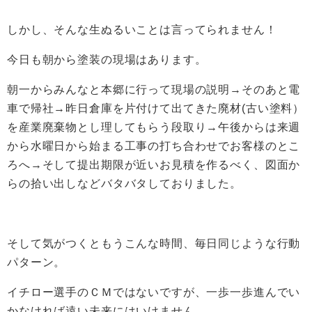
しかし、そんな生ぬるいことは言ってられません！
今日も朝から塗装の現場はあります。
朝一からみんなと本郷に行って現場の説明→そのあと電
車で帰社→昨日倉庫を片付けて出てきた廃材(古い塗料）
を産業廃棄物とし理してもらう段取り→午後からは来週
から水曜日から始まる工事の打ち合わせでお客様のとこ
ろへ→そして提出期限が近いお見積を作るべく、図面か
らの拾い出しなどバタバタしておりました。
そして気がつくともうこんな時間、毎日同じような行動
パターン。
イチロー選手のＣＭではないですが、一歩一歩進んでい
かなければ遠い未来にはいけません。