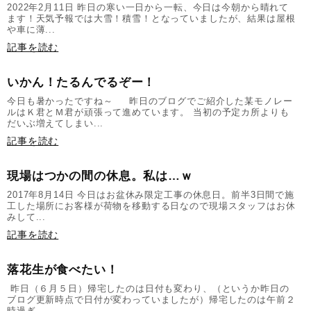
2022年2月11日 昨日の寒い一日から一転、今日は今朝から晴れて
ます！天気予報では大雪！積雪！となっていましたが、結果は屋根
や車に薄...
記事を読む
いかん！たるんでるぞー！
今日も暑かったですね～ 昨日のブログでご紹介した某モノレー
ルはＫ君とＭ君が頑張って進めています。 当初の予定カ所よりも
だいぶ増えてしまい...
記事を読む
現場はつかの間の休息。私は…ｗ
2017年8月14日 今日はお盆休み限定工事の休息日。前半3日間で施
工した場所にお客様が荷物を移動する日なので現場スタッフはお休
みして...
記事を読む
落花生が食べたい！
昨日（６月５日）帰宅したのは日付も変わり、（というか昨日の
ブログ更新時点で日付が変わっていましたが）帰宅したのは午前２
時過ぎ… ...