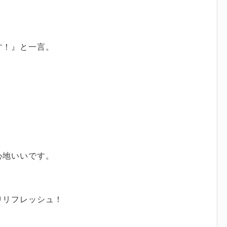
す！』と一言。
心地いいです。
りリフレッシュ！