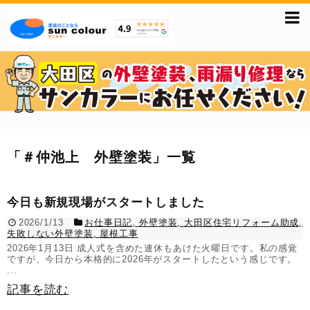
「
＃仲池上 外壁塗装
」
一覧
今日も新規現場がスタートしました
2026/1/13
お仕事日記
,
外壁塗装
,
大田区住宅リフォーム助成
,
失敗しない外壁塗装
,
屋根工事
2026年1月13日 成人式を含めた連休もあけた火曜日です。私の感覚
ですが、今日から本格的に2026年がスタートしたという感じです。
...
記事を読む