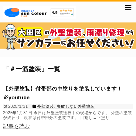
「
＃一筋塗装
」
一覧
【外壁塗装】付帯部の中塗りを塗装しています！
※youtube
2025/1/31
外壁塗装
,
失敗しない外壁塗装
2025年1月31日 今日は外壁塗装進行中の現場からです。 外壁の塗装
が終わり、現在は付帯部分の塗装です。 目荒し→下塗り...
記事を読む