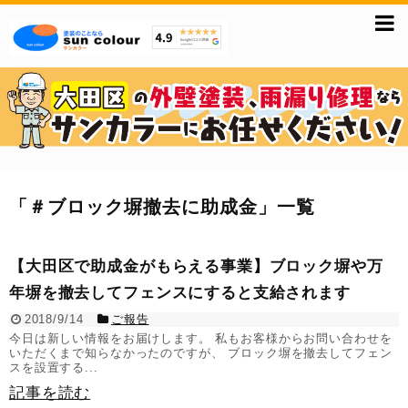
「
＃ブロック塀撤去に助成金
」
一覧
【大田区で助成金がもらえる事業】ブロック塀や万
年塀を撤去してフェンスにすると支給されます
2018/9/14
ご報告
今日は新しい情報をお届けします。 私もお客様からお問い合わせを
いただくまで知らなかったのですが、 ブロック塀を撤去してフェン
スを設置する...
記事を読む