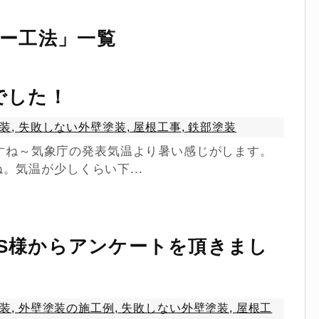
ー工法
」
一覧
でした！
装
,
失敗しない外壁塗装
,
屋根工事
,
鉄部塗装
たですね～気象庁の発表気温より暑い感じがします。
。気温が少しくらい下...
S様からアンケートを頂きまし
装
,
外壁塗装の施工例
,
失敗しない外壁塗装
,
屋根工