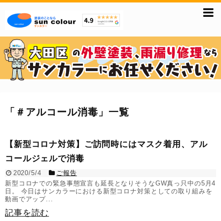
「
＃アルコール消毒
」
一覧
【新型コロナ対策】ご訪問時にはマスク着用、アル
コールジェルで消毒
2020/5/4
ご報告
新型コロナでの緊急事態宣言も延長となりそうなGW真っ只中の5月4
日。 今日はサンカラーにおける新型コロナ対策としての取り組みを
動画でアップ...
記事を読む