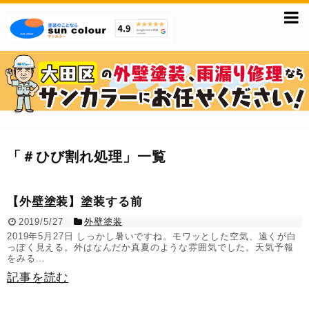
「
＃ひび割れ処理
」
一覧
【外壁塗装】塗装する前
2019/5/27
外壁塗装
2019年5月27日 しっかし暑いですね。モワッとした空気、遠くが白
っぽく見える。外はなんだか真夏のような雰囲気でした。天気予報
をみる...
記事を読む