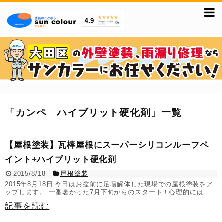
「
カンペ ハイブリット硬化剤
」
一覧
【屋根塗装】瓦棒屋根にスーパーシリコンルーフペ
イント+ハイブリット硬化剤
2015/8/18
屋根塗装
2015年8月18日 今日はお盆前に足場解体した現場での屋根塗装をア
ップします。 一番暑かった7月下旬からのスタート！心理的には...
記事を読む