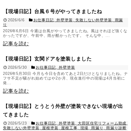
【現場日記】台風６号がやってきましたね
2026/6/6
お仕事日記
,
外壁塗装
,
失敗しない外壁塗装
,
雨漏
り
2026年6月6日 今週は台風がやってきましたね。風はそれほど強くな
かったですが、午前中、雨が酷かったです。 そんな中、...
記事を読む
【現場日記】玄関ドアを塗装しました
2026/5/30
お仕事日記
,
外壁塗装
2026年5月30日 今月も今日を含めてあと2日だけとなりましたね。ナ
フサ不足が騒がれ始めてはや2か月、現在進行中の現場は4月当初に
発...
記事を読む
【現場日記】とうとう外壁が塗装できない現場が出
てきました
2026/5/23
お仕事日記
,
外壁塗装
,
大田区住宅リフォーム助成
,
失敗しない外壁塗装
,
屋根塗装
,
屋根工事
,
現場
,
雨漏り
,
雨漏り診断