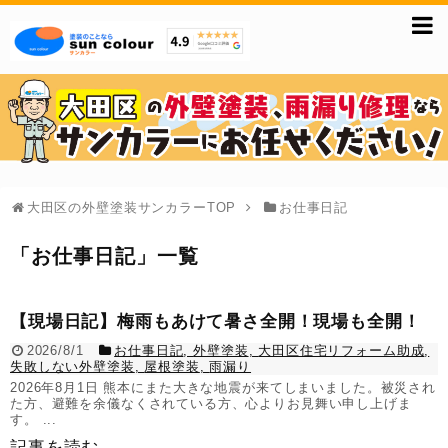
大田区の外壁塗装サンカラーTOP
お仕事日記
「
お仕事日記
」
一覧
【現場日記】梅雨もあけて暑さ全開！現場も全開！
2026/8/1
お仕事日記
,
外壁塗装
,
大田区住宅リフォーム助成
,
失敗しない外壁塗装
,
屋根塗装
,
雨漏り
2026年8月1日 熊本にまた大きな地震が来てしまいました。被災され
た方、避難を余儀なくされている方、心よりお見舞い申し上げま
す。 ...
記事を読む