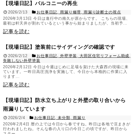
【現場日記】バルコニーの再生
2026/2/13
お仕事日記
,
雨漏り修理
,
雨漏り診断士の視点
2026年3月13日 今日は進行中の南久が原からです。 こちらの現場、
最初は軒天井が割れているという事から始まりましたが、当初予...
記事を読む
【現場日記】塗装前にサイディングの確認です
2026/2/12
お仕事日記
,
外壁塗装
,
大田区住宅リフォーム助成
,
失敗しない外壁塗装
2026年2月12日 今日は今週はじめに足場を架けた大森西の現場に来
ています。一昨日高圧洗浄を実施して、今日から本格的に作業に入
ります...
記事を読む
【現場日記】防水立ち上がりと外壁の取り合いから
雨漏りしています
2026/2/4
お仕事日記
,
未分類
,
雨漏り
2026年2月4日 暦の上では今日から春ですね。昨日は各地で豆まきが
行われましたね。そんな春の入り口の今日この頃ですが、昨日から
スター...