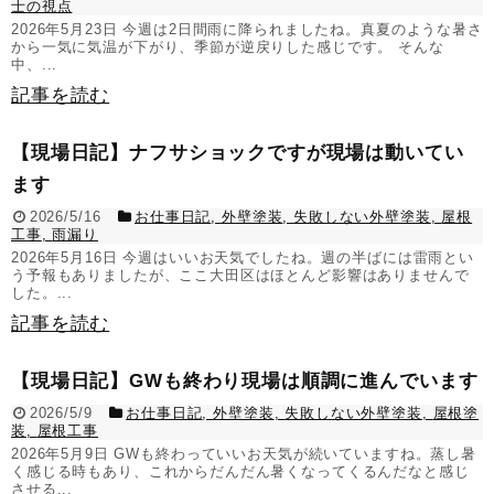
士の視点
2026年5月23日 今週は2日間雨に降られましたね。真夏のような暑さ
から一気に気温が下がり、季節が逆戻りした感じです。 そんな
中、...
記事を読む
【現場日記】ナフサショックですが現場は動いてい
ます
2026/5/16
お仕事日記
,
外壁塗装
,
失敗しない外壁塗装
,
屋根
工事
,
雨漏り
2026年5月16日 今週はいいお天気でしたね。週の半ばには雷雨とい
う予報もありましたが、ここ大田区はほとんど影響はありませんで
した。...
記事を読む
【現場日記】GWも終わり現場は順調に進んでいます
2026/5/9
お仕事日記
,
外壁塗装
,
失敗しない外壁塗装
,
屋根塗
装
,
屋根工事
2026年5月9日 GWも終わっていいお天気が続いていますね。蒸し暑
く感じる時もあり、これからだんだん暑くなってくるんだなと感じ
させる...