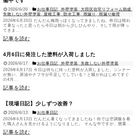
働中です
2026/6/20
お仕事日記
,
外壁塗装
,
大田区住宅リフォーム助成
,
失敗しない外壁塗装
,
屋根工事
,
防水工事
,
雨漏り
,
雨漏り修理
2026年6月20日 だんだん梅雨っぽくなってきましたね。昨日は晴れ
て暑なったと思ったら今日は朝から少しひんやり、そして雨が降っ
てきま...
記事を読む
4月6日に発注した塗料が入荷しました
2026/6/17
お仕事日記
,
外壁塗装
,
失敗しない外壁塗装
2026年6月17日 今日は待ちに待った塗料が入荷しました。シンナー
が無い、原油やナフサが不足してしている！と騒がれはじめてすぐ
の4月...
記事を読む
【現場日記】少しずつ改善？
2026/6/13
お仕事日記
2026年6月13日 だんだん暑くなってきましたね！街では空調服を着
た職人さんを見かけるようになりました。 そんな中ですが、懸案...
記事を読む