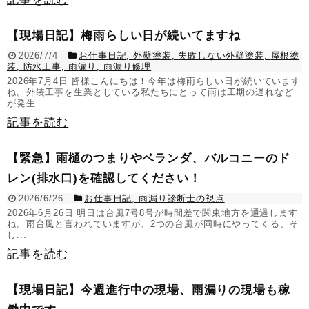
【現場日記】梅雨らしい日が続いてますね
2026/7/4
お仕事日記
,
外壁塗装
,
失敗しない外壁塗装
,
屋根塗
装
,
防水工事
,
雨漏り
,
雨漏り修理
2026年7月4日 皆様こんにちは！今年は梅雨らしい日が続いています
ね。外装工事を生業としている私たちにとって雨は工期の遅れなど
が発生...
記事を読む
【緊急】雨樋のつまりやベランダ、バルコニーのド
レン(排水口)を確認してください！
2026/6/26
お仕事日記
,
雨漏り診断士の視点
2026年6月26日 明日は台風7号8号が時間差で関東地方を通過します
ね。雨台風と言われていますが、2つの台風が同時にやってくる、そ
し...
記事を読む
【現場日記】今週進行中の現場、雨漏りの現場も稼