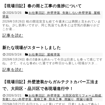
【現場日記】春の雨と工事の進捗について
2026/3/26
お仕事日記
,
外壁塗装
,
失敗しない外壁塗装
,
屋根
塗装
2026年3月26日 桜の開花宣言も経て今週末には満開と言われていま
すね。少し肌寒いですが、同じ気温でも真冬とは空気の肌触りがど
こか違...
記事を読む
新たな現場がスタートしました
2026/3/24
お仕事日記
,
屋根塗装
2026年3月24日 春の3連休も終わって今日は日差しも春って感じです
ね。 さて、そんな春めいた週ですが昨日から新しい現場がスタ...
記事を読む
【現場日記】外壁塗装からガルテクトカバー工法ま
で、大田区・品川区で各現場進行中！
2026/3/21
お仕事日記
,
外壁塗装
,
大田区住宅リフォーム助成
,
失敗しない外壁塗装
,
屋根工事
,
防水工事
,
雨漏り
,
雨漏り修理
2026年3月21日 今日はちょっと寒いですが、日差しもあって春らし