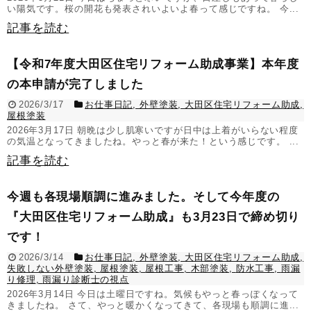
い陽気です。桜の開花も発表されいよいよ春って感じですね。 今...
記事を読む
【令和7年度大田区住宅リフォーム助成事業】本年度
の本申請が完了しました
2026/3/17
お仕事日記
,
外壁塗装
,
大田区住宅リフォーム助成
,
屋根塗装
2026年3月17日 朝晩は少し肌寒いですが日中は上着がいらない程度
の気温となってきましたね。やっと春が来た！という感じです。 ...
記事を読む
今週も各現場順調に進みました。そして今年度の
『大田区住宅リフォーム助成』も3月23日で締め切り
です！
2026/3/14
お仕事日記
,
外壁塗装
,
大田区住宅リフォーム助成
,
失敗しない外壁塗装
,
屋根塗装
,
屋根工事
,
木部塗装
,
防水工事
,
雨漏
り修理
,
雨漏り診断士の視点
2026年3月14日 今日は土曜日ですね。気候もやっと春っぽくなって
きましたね。 さて、やっと暖かくなってきて、各現場も順調に進...