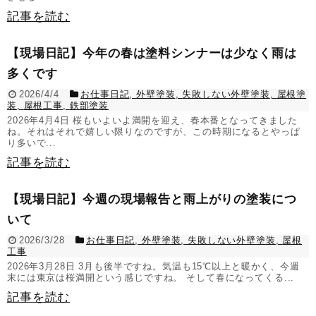
記事を読む
【現場日記】今年の春は塗料シンナーは少なく雨は
多くです
2026/4/4
お仕事日記
,
外壁塗装
,
失敗しない外壁塗装
,
屋根塗
装
,
屋根工事
,
鉄部塗装
2026年4月4日 桜もいよいよ満開を迎え、春本番となってきました
ね。それはそれで嬉しい限りなのですが、この時期になるとやっぱ
り多いで...
記事を読む
【現場日記】今週の現場報告と雨上がりの塗装につ
いて
2026/3/28
お仕事日記
,
外壁塗装
,
失敗しない外壁塗装
,
屋根
工事
2026年3月28日 3月も後半ですね。気温も15℃以上と暖かく、今週
末には東京は桜満開という感じですね。 そして春になってくる...
記事を読む