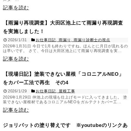
記事を読む
【雨漏り再現調査】大田区池上にて雨漏り再現調査
を実施しました！
2026/1/31
お仕事日記
,
雨漏り
,
雨漏り診断士の視点
2026年1月31日 今日で1月も終わりですね。ほんとに月日が流れるの
は早いです。 さて、今日は大田区池上にて雨漏り再現調査を実...
記事を読む
【現場日記】塗装できない屋根「コロニアルNEO」
をカバー工法で再生 その4
2026/1/29
お仕事日記
,
屋根工事
2026年1月29日 仲池上の現場も仕上げモードに入ってきました。 塗
装できない屋根材であるコロニアルNEOをガルテクトカバー工...
記事を読む
ジョリパットの塗り替えです ※youtubeのリンクあ