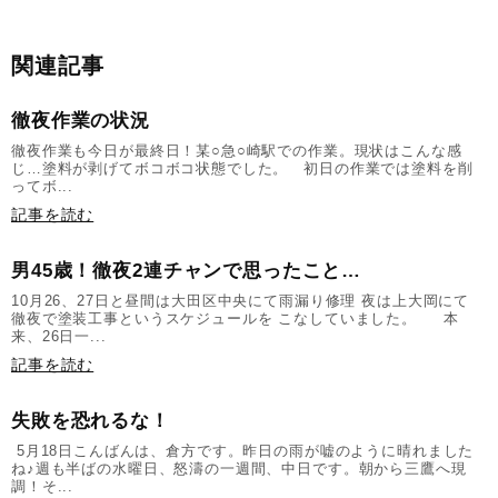
関連記事
徹夜作業の状況
徹夜作業も今日が最終日！某○急○崎駅での作業。現状はこんな感
じ…塗料が剥げてボコボコ状態でした。 初日の作業では塗料を削
ってボ...
記事を読む
男45歳！徹夜2連チャンで思ったこと…
10月26、27日と昼間は大田区中央にて雨漏り修理 夜は上大岡にて
徹夜で塗装工事というスケジュールを こなしていました。 本
来、26日一...
記事を読む
失敗を恐れるな！
5月18日こんばんは、倉方です。昨日の雨が嘘のように晴れました
ね♪週も半ばの水曜日、怒濤の一週間、中日です。朝から三鷹へ現
調！そ...