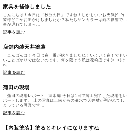
家具を補修しました
こんにちは！今日は『秋分の日』ですね！しかもいいお天気(^_^)
皆様どこかお出かけしましたか？私たちサンカラーは雨の影響で工
事が遅れてしまっ...
記事を読む
店舗内装天井塗装
こんばんは！今日は春一番が吹きましたね！いよいよ春！でもい
いことばかりではないのです。何を隠そう私は花粉症です(>_<)そ
れ...
記事を読む
蒲田の現場
蒲田の現場レポート 漏水編 今日は1日で施工完了した現場をレ
ポートします。 上の写真は上階からの漏水で天井材が剥がれてし
まっている写真です...
記事を読む
【内装塗装】塗るとキレイになりますね