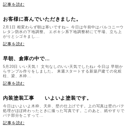
記事を読む
お客様に喜んでいただきました。
2月1日 相変わらず朝は寒いですね～ 今日は午前中はバルコニーウ
レタン防水の下地調整。 エポキシ系下地調整材にて平場、立ち上
がりとシゴキまし...
記事を読む
早朝、倉庫の中で…
5月20日 いい天気！ 文句なしのいい天気でしたね♪ 今日は 早朝か
らサンプル作りをしました。 来週スタートする新築戸建ての化粧
柱、梁、木枠...
記事を読む
内装塗装工事 いよいよ塗装です。
今日はいよいよ木枠、天井、壁の仕上げです。上の写真は壁のパテ
処理がほぼ終わったときに撮った写真です。このあと、紙やすりで
パテ部分をこすって...
記事を読む