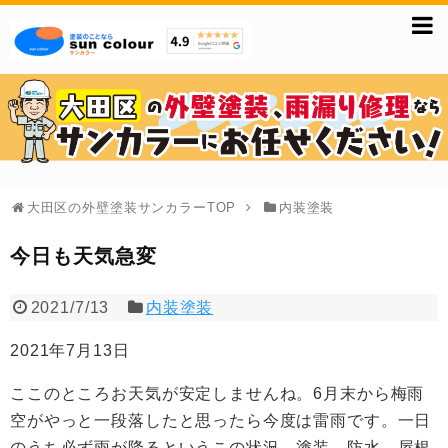
大田区の外壁塗装サンカラーTOP
内装塗装
今日も天気急変
2021/7/13
内装塗装
2021年7月13日
ここのところお天気が安定しませんね。6月末から梅雨
空がやっと一段落したと思ったら今度は雷雨です。一日
のうち必ず雨が降るというこの状況、塗装、防水、屋根