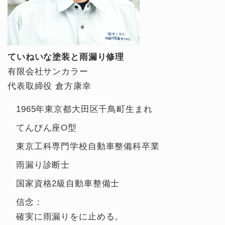
ていねいな塗装と雨漏り修理
有限会社サンカラー
代表取締役 倉方康幸
1965年東京都大田区千鳥町生まれ
てんびん座O型
東京工科専門学校自動車整備科卒業
雨漏り診断士
国家資格2級自動車整備士
信念：
確実に雨漏りをに止める。