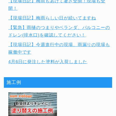
【現場日記】梅雨もあけて暑さ全開！現場も全
開！
【現場日記】梅雨らしい日が続いてますね
【緊急】雨樋のつまりやベランダ、バルコニーの
ドレン(排水口)を確認してください！
【現場日記】今週進行中の現場、雨漏りの現場も
稼働中です
4月6日に発注した塗料が入荷しました
施工例