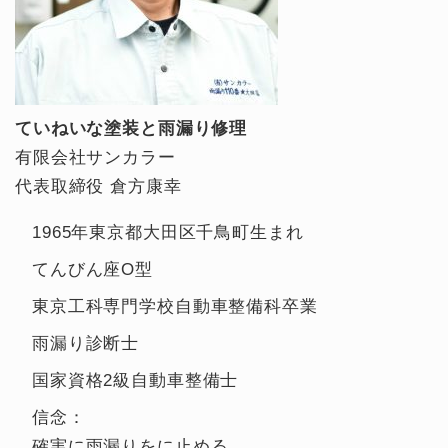
ていねいな塗装と雨漏り修理
有限会社サンカラー
代表取締役 倉方康幸
1965年東京都大田区千鳥町生まれ
てんびん座O型
東京工科専門学校自動車整備科卒業
雨漏り診断士
国家資格2級自動車整備士
信念：
確実に雨漏りをに止める。