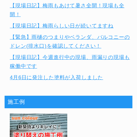
【現場日記】梅雨もあけて暑さ全開！現場も全
開！
【現場日記】梅雨らしい日が続いてますね
【緊急】雨樋のつまりやベランダ、バルコニーの
ドレン(排水口)を確認してください！
【現場日記】今週進行中の現場、雨漏りの現場も
稼働中です
4月6日に発注した塗料が入荷しました
施工例