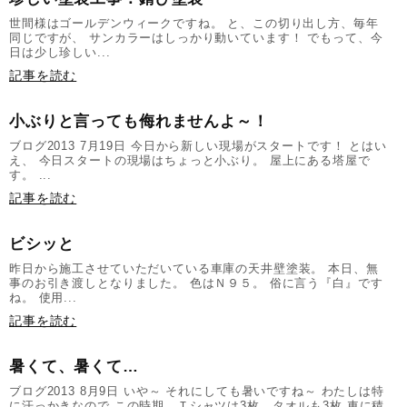
世間様はゴールデンウィークですね。 と、この切り出し方、毎年
同じですが、 サンカラーはしっかり動いています！ でもって、今
日は少し珍しい...
記事を読む
小ぶりと言っても侮れませんよ～！
ブログ2013 7月19日 今日から新しい現場がスタートです！ とはい
え、 今日スタートの現場はちょっと小ぶり。 屋上にある塔屋で
す。 ...
記事を読む
ビシッと
昨日から施工させていただいている車庫の天井壁塗装。 本日、無
事のお引き渡しとなりました。 色はＮ９５。 俗に言う『白』です
ね。 使用...
記事を読む
暑くて、暑くて…
ブログ2013 8月9日 いや～ それにしても暑いですね～ わたしは特
に汗っかきなので この時期、Ｔシャツは3枚、タオルも3枚 車に積