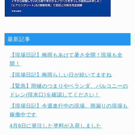
最新記事
【現場日記】梅雨もあけて暑さ全開！現場も全
開！
【現場日記】梅雨らしい日が続いてますね
【緊急】雨樋のつまりやベランダ、バルコニーの
ドレン(排水口)を確認してください！
【現場日記】今週進行中の現場、雨漏りの現場も
稼働中です
4月6日に発注した塗料が入荷しました