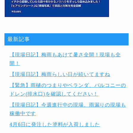
最新記事
【現場日記】梅雨もあけて暑さ全開！現場も全
開！
【現場日記】梅雨らしい日が続いてますね
【緊急】雨樋のつまりやベランダ、バルコニーの
ドレン(排水口)を確認してください！
【現場日記】今週進行中の現場、雨漏りの現場も
稼働中です
4月6日に発注した塗料が入荷しました