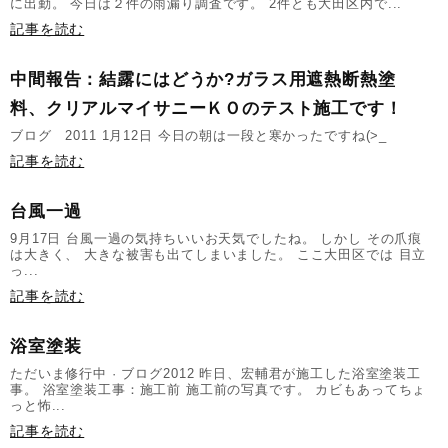
に出勤。 今日は２件の雨漏り調査です。 2件とも大田区内で...
記事を読む
中間報告：結露にはどうか?ガラス用遮熱断熱塗
料、クリアルマイサニーＫＯのテスト施工です！
ブログ 2011 1月12日 今日の朝は一段と寒かったですね(>_
記事を読む
台風一過
9月17日 台風一過の気持ちいいお天気でしたね。 しかし その爪痕
は大きく、 大きな被害も出てしまいました。 ここ大田区では 目立
っ...
記事を読む
浴室塗装
ただいま修行中 · ブログ2012 昨日、宏輔君が施工した浴室塗装工
事。 浴室塗装工事：施工前 施工前の写真です。 カビもあってちょ
っと怖...
記事を読む