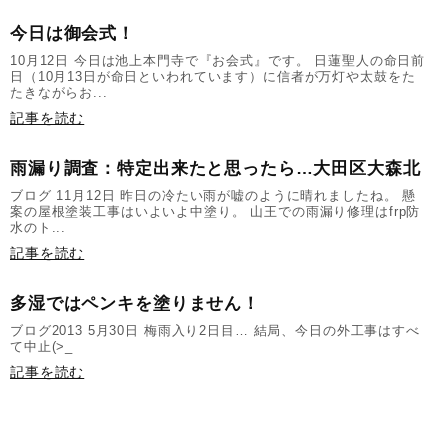
今日は御会式！
10月12日 今日は池上本門寺で『お会式』です。 日蓮聖人の命日前
日（10月13日が命日といわれています）に信者が万灯や太鼓をた
たきながらお...
記事を読む
雨漏り調査：特定出来たと思ったら…大田区大森北
ブログ 11月12日 昨日の冷たい雨が嘘のように晴れましたね。 懸
案の屋根塗装工事はいよいよ中塗り。 山王での雨漏り修理はfrp防
水のト...
記事を読む
多湿ではペンキを塗りません！
ブログ2013 5月30日 梅雨入り2日目… 結局、今日の外工事はすべ
て中止(>_
記事を読む