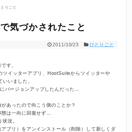
ひとりごと
不具合で気づかされたこと
2011/10/23
ひとりごと
方です。
のツイッターアプリ、HootSuiteからツイッターや
いていいました。
OS5にバージョンアップしたんだった…
時があったので向こう側のことか？
事態は一向に回復せず…
いう状況。
はアプリ）をアンインストール（削除）して新しくダ