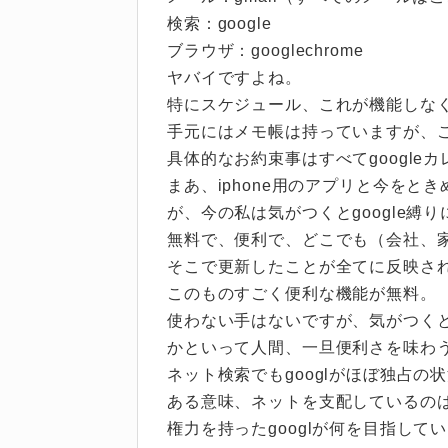
検索：google
ブラウザ：googlechrome
ヤバイですよね。
特にスケジュール、これが機能しな
手元にはメモ帳は持っていますが、こ
具体的なお約束事はすべてgoogle
まあ、iphone用のアプリと今をとき
が、今の私は気がつくとgoogle縛
無料で、便利で、どこでも（会社、
そこで更新したことが全てに反映さ
このものすごく便利な機能が無料。
使わない手はないですが、気がつく
かといって人間、一旦便利さを味わ
ネット検索でもgooglがほぼ独占の
ある意味、ネットを支配しているのはg
権力を持ったgooglが何を目指して