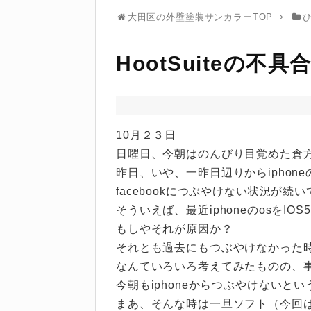
大田区の外壁塗装サンカラーTOP
HootSuiteの
10月２３日
日曜日、今朝はのんびり目覚めた倉
昨日、いや、一昨日辺りからiphone
facebookにつぶやけない状況が続
そういえば、最近iphoneのosをI
もしやそれが原因か？
それとも過去にもつぶやけなかった
なんていろいろ考えてみたものの、
今朝もiphoneからつぶやけないと
まあ、そんな時は一旦ソフト（今回