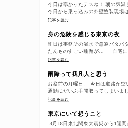
今日は寒かったデスね！ 朝の気温
今日から乗っ込みの外壁塗装現場は当
記事を読む
身の危険を感じる東京の夜
昨日は事務所の漏水で急遽バタバ
たんものすごい睡魔が… 自宅に戻
記事を読む
雨降って我凡人と思う
お盆前の月曜日。 今日は道路が空
通勤にだいぶ手間取ってしまいま
記事を読む
東京にいて想うこと
3月18日東北関東大震災から1週