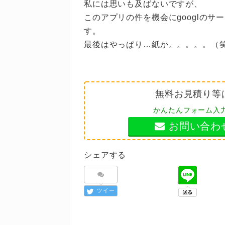
私には思いも及ばないですが、
このアプリの件を機会にgooglの
す。
最後はやっぱり…紙か。。。。。（
無料お見積り等
かんたんフォーム入
お問い合わ
シェアする
ツイー
ト